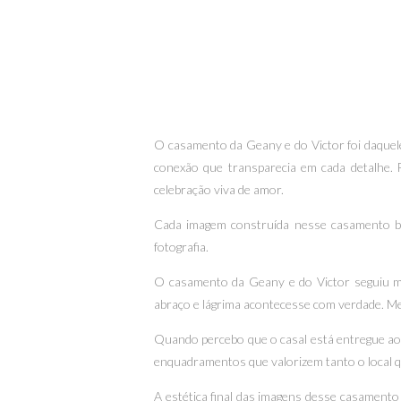
O casamento da Geany e do Victor foi daquele
conexão que transparecia em cada detalhe.
celebração viva de amor.
Cada imagem construída nesse casamento bu
fotografia.
O casamento da Geany e do Victor seguiu mi
abraço e lágrima acontecesse com verdade. Meu 
Quando percebo que o casal está entregue ao 
enquadramentos que valorizem tanto o local 
A estética final das imagens desse casamento