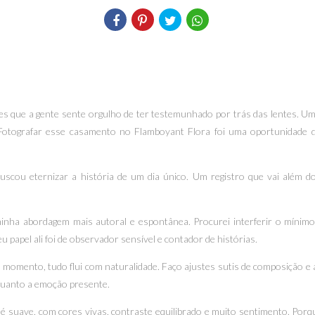
s que a gente sente orgulho de ter testemunhado por trás das lentes. Um
 Fotografar esse casamento no Flamboyant Flora foi uma oportunidade 
scou eternizar a história de um dia único. Um registro que vai além d
nha abordagem mais autoral e espontânea. Procurei interferir o mínimo 
papel ali foi de observador sensível e contador de histórias.
momento, tudo flui com naturalidade. Faço ajustes sutis de composição e
quanto a emoção presente.
 é suave, com cores vivas, contraste equilibrado e muito sentimento. Porqu