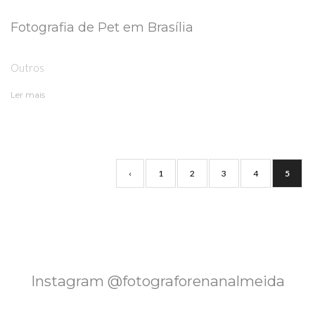
Fotografia de Pet em Brasília
Outros
Ler mais
‹
1
2
3
4
5
Instagram @fotograforenanalmeida