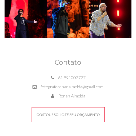
Contato
61 991002727
fotograforenanalmeida@gmail.com
Renan Almeida
GOSTOU? SOLICITE SEU ORÇAMENTO