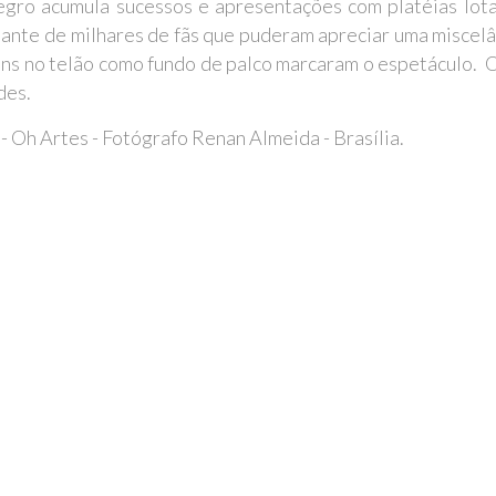
o acumula sucessos e apresentações com platéias lotada
ante de milhares de fãs que puderam apreciar uma miscelân
ns no telão como fundo de palco marcaram o espetáculo. 
edes.
Oh Artes - Fotógrafo Renan Almeida - Brasília.