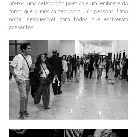
afetos, uma celebração poética e um lembrete da
força que a música tem para unir pessoas. Uma
noite inesquecível para todos que estiveram
presentes.