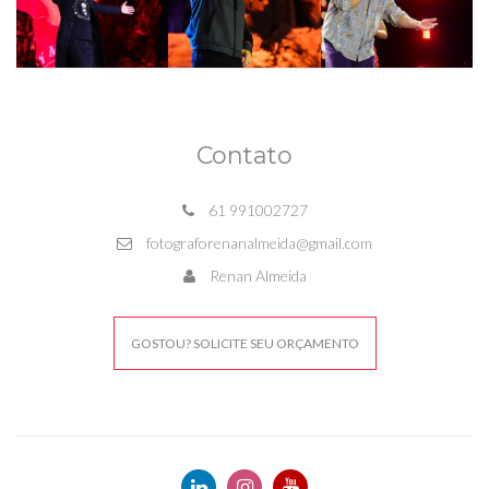
Contato
61 991002727
fotograforenanalmeida@gmail.com
Renan Almeida
GOSTOU? SOLICITE SEU ORÇAMENTO