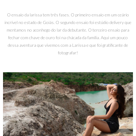
O ensaio da larissa tem três fases. O primeiro ensaio em um ceário
incrível no estado de Goiás. O segundo ensaio foi estúdio delivery que
mentamos no aconhego do lar da debutante. O terceiro ensaio para
fechar com chave de ouro foi na chácada da família. Aqui um pouco
dessa aventura que vivemos com a Larissa e que foi gratificante de
fotografar!